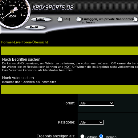
Home
FAQ
Einloggen, um private Nachrichten
zu lesen
Profil
Formel-Live Foren-Übersicht
Nach Begriffen suchen:
Du kannst
AND
benutzen, um Wörter zu definieren, die vorkommen müssen,
OR
kannst du ben
für Wörter, die im Resultat sein können und
NOT
für Wörter, die im Ergebnis nicht vorkommen so
Das *-Zeichen kannst du als Platzhalter benutzen.
Nach Autor suchen:
Benutze das *-Zeichen als Platzhalter
Forum:
Kategorie:
Ergebnis anzeigen als:
Beiträge
Themen