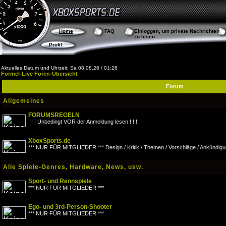
Home
FAQ
Einloggen, um private Nachrichten
zu lesen
Profil
Aktuelles Datum und Uhrzeit: Sa 08.08.26 / 01:26
Formel-Live Foren-Übersicht
Forum
Allgemeines
FORUMSREGELN
! ! ! Unbedingt VOR der Anmeldung lesen ! ! !
XboxSports.de
*** NUR FÜR MITGLIEDER *** Design / Kritik / Themen / Vorschläge / Ankündigu
Alle Spiele-Genres, Hardware, News, usw.
Sport- und Rennspiele
*** NUR FÜR MITGLIEDER ***
Ego- und 3rd-Person-Shooter
*** NUR FÜR MITGLIEDER ***