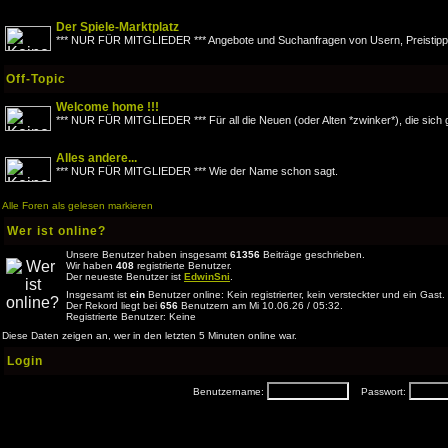
Der Spiele-Marktplatz
*** NUR FÜR MITGLIEDER *** Angebote und Suchanfragen von Usern, Preistipps
Off-Topic
Welcome home !!!
*** NUR FÜR MITGLIEDER *** Für all die Neuen (oder Alten *zwinker*), die sich 
Alles andere...
*** NUR FÜR MITGLIEDER *** Wie der Name schon sagt.
Alle Foren als gelesen markieren
Wer ist online?
Unsere Benutzer haben insgesamt
61356
Beiträge geschrieben.
Wir haben
408
registrierte Benutzer.
Der neueste Benutzer ist
EdwinSni
.
Insgesamt ist
ein
Benutzer online: Kein registrierter, kein versteckter und ein Gast
Der Rekord liegt bei
656
Benutzern am Mi 10.06.26 / 05:32.
Registrierte Benutzer: Keine
Diese Daten zeigen an, wer in den letzten 5 Minuten online war.
Login
Benutzername:
Passwort: